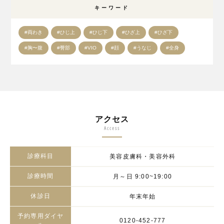
キーワード
#両わき
#ひじ上
#ひじ下
#ひざ上
#ひざ下
#胸〜腹
#臀部
#VIO
#顔
#うなじ
#全身
アクセス
Access
診療科目
美容皮膚科・美容外科
診療時間
月～日 9:00~19:00
休診日
年末年始
予約専用ダイヤ
0120-452-777