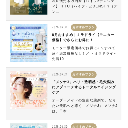
次世代たるみ治療【ハイフ×デンシテ
ィ】 HIFU（ハイフ）とDENSITY（デ
ン…
2026.07.31
おすすめプラン
8月おすすめ｜ミラドライ【モニター
価格】でさらにお得に！
モニター限定価格でお得に♪ ＼すべて
込々追加費用なし！／ ・ミラドライ＜
先着10…
2026.07.21
おすすめプラン
「メソナJ」ハリ・透明感・毛穴悩み
にアプローチするトータルエイジング
ケア
オーダーメイドの豊富な薬剤で、なり
たい美肌へと導く「メソナJ」 メソナJ
は、日本…
2026.06.30
おすすめプラン