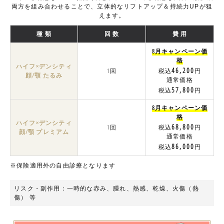
両方を組み合わせることで、立体的なリフトアップ＆持続力UPが狙
えます。
種 類
回 数
費 用
8月キャンペーン価
格
ハイフ×デンシティ
46,200
1回
税込
円
顔/顎 たるみ
通常価格
57,800
税込
円
8月キャンペーン価
格
ハイフ×デンシティ
68,800
1回
税込
円
顔/顎 プレミアム
通常価格
86,000
税込
円
※保険適用外の自由診療となります
リスク・副作用：一時的な赤み、腫れ、熱感、乾燥、火傷（熱
傷） 等