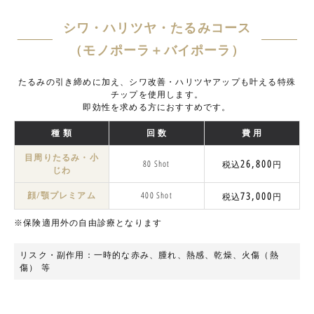
シワ・ハリツヤ・たるみコース
（モノポーラ＋バイポーラ）
たるみの引き締めに加え、シワ改善・ハリツヤアップも叶える特殊
チップを使用します。
即効性を求める方におすすめです。
種 類
回 数
費 用
目周りたるみ・小
26,800
80 Shot
税込
円
じわ
顔/顎プレミアム
400 Shot
73,000
税込
円
※保険適用外の自由診療となります
リスク・副作用：一時的な赤み、腫れ、熱感、乾燥、火傷（熱
傷） 等