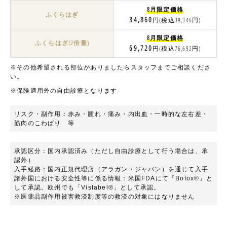
8月限定価格
ふくらはぎ
34,860
円(税込38,346円)
8月限定価格
ふくらはぎ(2倍量)
69,720
円(税込76,692円)
※その他希望される部位がありましたらスタッフまでご相談くださ
い。
※保険適用外の自由診療となります
リスク・副作用：赤み・腫れ・痛み・内出血・一時的な左右差・
筋肉のこわばり 等
承認区分：国内承認済み（ただし自由診療として行う場合は、承
認外）
入手経路：国内正規代理店（アラガン・ジャパン）を通じて入手
諸外国における安全性等に係る情報：米国FDAにて「Botox®」と
して承認。欧州でも「Vistabel®」として承認。
※医薬品副作用被害救済制度等の救済の対象にはなりません