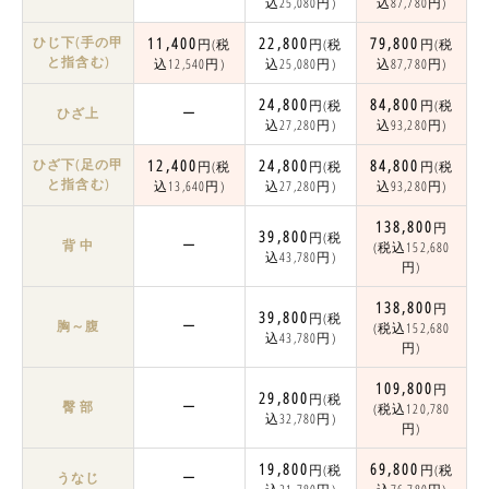
込25,080円)
込87,780円)
ひじ下(手の甲
11,400
22,800
79,800
円(税
円(税
円(税
と指含む)
込12,540円)
込25,080円)
込87,780円)
24,800
84,800
円(税
円(税
ひざ上
ー
込27,280円)
込93,280円)
ひざ下(足の甲
12,400
24,800
84,800
円(税
円(税
円(税
と指含む)
込13,640円)
込27,280円)
込93,280円)
138,800
円
39,800
円(税
背 中
ー
(税込152,680
込43,780円)
円)
138,800
円
39,800
円(税
胸～腹
ー
(税込152,680
込43,780円)
円)
109,800
円
29,800
円(税
臀 部
ー
(税込120,780
込32,780円)
円)
19,800
69,800
円(税
円(税
うなじ
ー