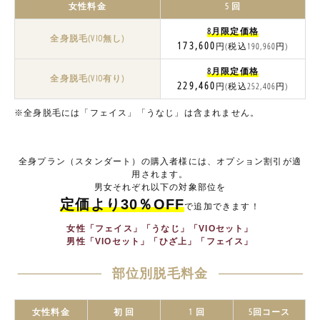
女性料金
5 回
8月限定価格
全身脱毛(VIO無し)
173,600
円(税込190,960円)
8月限定価格
全身脱毛(VIO有り)
229,460
円(税込252,406円)
※全身脱毛には「フェイス」「うなじ」は含まれません。
全身プラン（スタンダート）の購入者様には、オプション割引が適
用されます。
男女それぞれ以下の対象部位を
定価より30％OFF
で追加できます！
女性「フェイス」「うなじ」「VIOセット」
男性「VIOセット」「ひざ上」「フェイス」
部位別脱毛料金
女性料金
初 回
1 回
5回コース