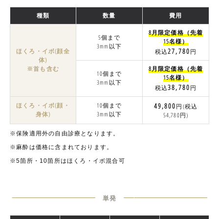
種類
数量
費用
8月限定価格（先着
5個まで
15名様）
3mm以下
27,780
ほくろ・イボ(顔全
税込
円
体)
※首も含む
8月限定価格（先着
10個まで
15名様）
3mm以下
38,780
税込
円
ほくろ・イボ(顔・
10個まで
49,800
円(税込
身体)
3mm以下
54,780円)
※保険適用外の自由診療となります。
※麻酔は価格に含まれております。
※5箇所・10箇所はほくろ・イボ混合可
単発