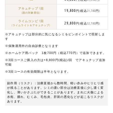
アキュチップ 1回
19,800
円(税込21,780円)
(顔の対象部位)
ライムコンビ 1回
29,800
円(税込32,780円)
(ライムライト＆アキュチップ)
※アキュチップは部分的に気になるシミをピンポイントで照射しま
す
※保険適用外の自由診療となります
※ホームケア用パック 1枚700円（税込770円）で追加できます。
※3回コースご購入の方は+8,800円(税込)/回 でアキュチップ追加
可能
※3回コースの有効期限は半年となります。
副作用（リスク）：治療直後から数時間、軽い赤みやヒリヒリ感
が残ることがあります。シミの濃い部分は治療直後に少し濃く変
化し、薄いかさぶたができることがあります。まれに火傷による
水疱、腫れ、むくみ、毛包炎、肝斑の悪化などが起こるリスクが
あります。