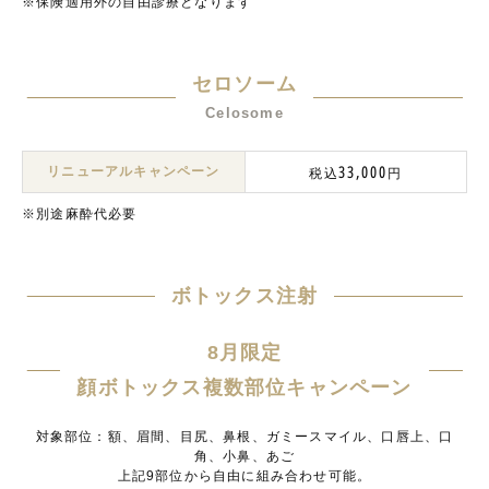
※保険適用外の自由診療となります
セロソーム
Celosome
リニューアルキャンペーン
33,000
税込
円
※別途麻酔代必要
ボトックス注射
8月限定
顔ボトックス複数部位キャンペーン
対象部位：額、眉間、目尻、鼻根、ガミースマイル、口唇上、口
角、小鼻、あご
上記9部位から自由に組み合わせ可能。