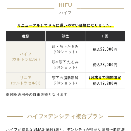
HIFU
ハイフ
リニューアルしてさらに通いやすい価格になりました。
種類
部位
1 回
頬・顎下たるみ
52,000
税込
円
(400ショット)
ハイフ
(ウルトラセルZi)
頬or顎下 たるみ
28,000
税込
円
(200ショット)
8月末まで期間限定
リニア
顎下の脂肪溶解
(ウルトラセルQ+)
(200ショット)
19,800
税込
円
※保険適用外の自由診療となります
ハイフ×デンシティ複合プラン
ハイフが得意なSMAS(筋膜)層と、デンシティが得意な浅層〜脂肪層