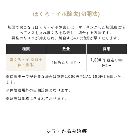
ほくろ・イボ除去(切開法)
切開でおこなうほくろ・イボ除去とは、マーキングした切開線に沿
ってメスを入れほくろを除去し、縫合する方法です。
再発のリスクが抑えられ、縫合するので治癒が早くなります。
種類
数量
費用
ほくろ・イボ(顔全
7,000
円(税込7,700
1個あたり1mm〜
体・身体)
円)〜
※保護テープが必要な場合は別途1,000円(税込1,100円)頂戴いたし
ます。
※保険適用外の自由診療となります。
※麻酔は価格に含まれております。
シワ・たるみ治療