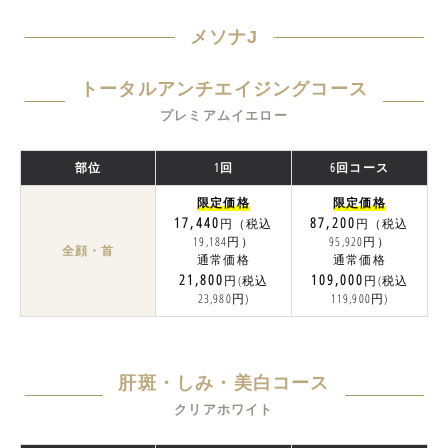
メソナJ
トータルアンチエイジングコース
プレミアムイエロー
部位
1回
6回コース
限定価格
限定価格
17,440
87,200
円（税込
円（税込
19,184円）
95,920円）
全顔・首
通常価格
通常価格
21,800
109,000
円(税込
円(税込
23,980円)
119,900円)
肝斑・しみ・美白コース
クリアホワイト