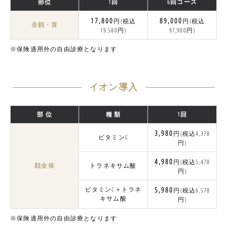
部位
1回
6回コース
17,800
89,000
円(税込
円(税込
全顔・首
19,580円)
97,900円)
※保険適用外の自由診療となります
イオン導入
部 位
種 類
1回
3,980
円(税込4,378
ビタミンC
円)
4,980
円(税込5,478
顔全体
トラネキサム酸
円)
ビタミンC＋トラネ
5,980
円(税込6,578
キサム酸
円)
※保険適用外の自由診療となります