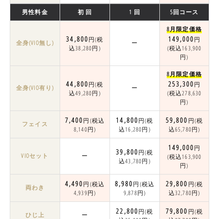
男性料金
初 回
1 回
5回コース
8月限定価格
34,800
149,000
円(税
円
全身(VIO無し)
ー
込38,280円)
(税込163,900
円)
8月限定価格
44,800
253,300
円(税
円
全身(VIO有り)
ー
込49,280円)
(税込278,630
円)
7,400
14,800
59,800
円(税込
円(税
円(税
フェイス
8,140円)
込16,280円)
込65,780円)
149,000
円
39,800
円(税
VIOセット
ー
(税込163,900
込43,780円)
円)
4,490
8,980
29,800
円(税込
円(税込
円(税
両わき
4,939円)
9,878円)
込32,780円)
22,800
79,800
円(税
円(税
ひじ上
ー