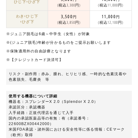
ひじ下+ひざ下
(税込3,300円)
(税込11,000円)
わき+ひじ下
3,500
11,000
円
円
+ひざ下
(税込3,850円)
(税込12,100円)
※ジュニア脱毛は6歳～中学生（女性）が対象
※(ジュニア脱毛)年齢が分かるものをご提示お願いします
※保険適用外の自由診療となります
※【クレジットカード決済可】
リスク・副作用：赤み、腫れ、ヒリヒリ感、一時的な色素沈着や
色素脱失、毛嚢炎 等
使用する機器について詳細
機器名：スプレンダーX 2.0（Splendor X 2.0）
承認区分：承認機器
入手経路：正規代理店を通じて入手
国内の承認医薬品等の有無：有（承認番号：
22600BZX00442000）
米国FDA承認・諸外国における安全性等に係る情報：CEマーク
（欧州）取得