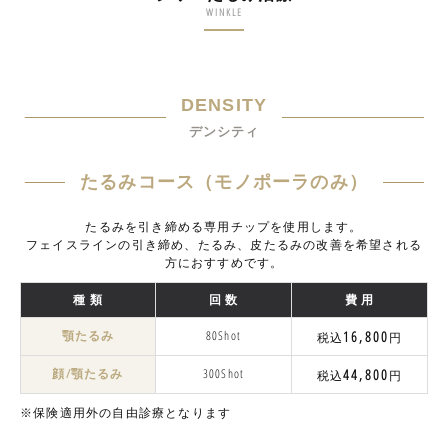
WINKLE
DENSITY
デンシティ
たるみコース（モノポーラのみ）
たるみを引き締める専用チップを使用します。
フェイスラインの引き締め、たるみ、皮たるみの改善を希望される
方におすすめです。
種 類
回 数
費 用
顎たるみ
80Shot
16,800
税込
円
顔/顎たるみ
300Shot
44,800
税込
円
※保険適用外の自由診療となります