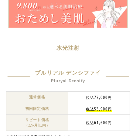
水光注射
プルリアル デンシファイ
Pluryal Densify
通常価格
77,000
税込
円
初回限定価格
53,900
税込
円
リピート価格
61,600
税込
円
（2か月以内）