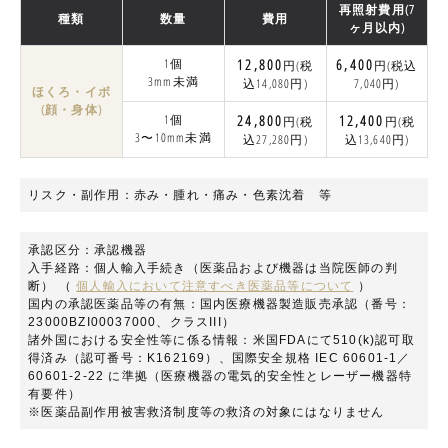
再照射費用(7
種類
数量
費用
ヶ月以内)
1個
12,800
6,400
円(税
円(税込
3mm未満
込14,080円)
7,040円)
ほくろ・イボ
(顔・身体)
1個
24,800
12,400
円(税
円(税
3〜10mm未満
込27,280円)
込13,640円)
リスク・副作用：赤み・腫れ・痛み・色素沈着 等
承認区分：承認機器
入手経路：個⼈輸⼊⼿続き（医薬品および機器は当院医師の判
断） （
個⼈輸⼊において注意すべき医薬品等について
）
国内の承認医薬品等の有無：国内医療機器製造販売承認（番号：
23000BZI00037000、クラスIII）
諸外国における安全性等に係る情報：米国FDAにて510(k)認可取
得済み（認可番号：K162169）、国際安全規格 IEC 60601-1／
60601-2-22 に準拠（医療機器の電気的安全性とレーザー機器特
有要件）
※医薬品副作用被害救済制度等の救済の対象にはなりません