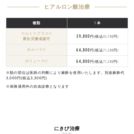
ヒアルロン酸治療
種類
1 本
ウルトラプラスXC
39,800
円(税込43,780円)
厚生労働省認可
ボルベラXC
64,800
円(税込71,280円)
ボリューマXC
64,800
円(税込71,280円)
※額の部位は医師の判断により麻酔を使用いたします。別途麻酔代
3,000円(税込3,300円)
※保険適用外の自由診療となります
にきび治療
NIKIBI