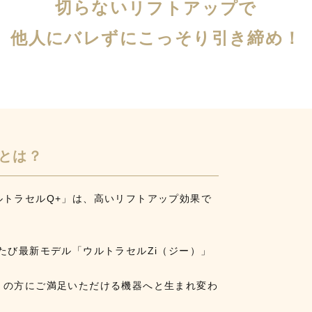
切
ら
な
い
リフトアップで
他人にバレずに
こっそり引き締め！
Uとは？
ルトラセルQ+」は、高いリフトアップ効果で
たび最新モデル「ウルトラセルZi（ジー）」
くの方にご満足いただける機器へと生まれ変わ