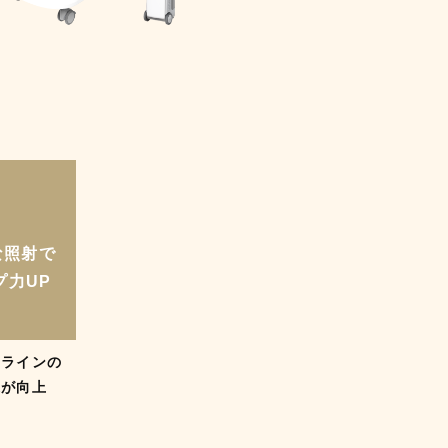
な照射で
プ力UP
スラインの
果が向上