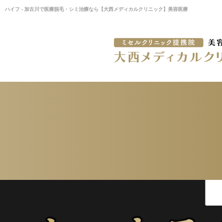
ハイフ - 加古川で医療脱毛・シミ治療なら【大西メディカルクリニック】美容医療