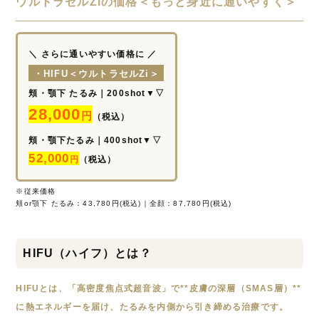
ウルトラセルZiの価格＜もっと身近に通いやすく＞
＼ さらに通いやすい価格に ／
・HIFU＜ウルトラセルZi＞
頬・顎下 たるみ｜200shot▼▽
28,000
円
（税込）
頬・顎下たるみ｜400shot▼▽
52,000
円
（税込）
※従来価格
頬or顎下 たるみ：43,780円(税込)｜全顔：87,780円(税込)
HIFU（ハイフ）とは？
HIFUとは、「高密度焦点式超音波」で**皮膚の深層（SMAS層）**
に熱エネルギーを届け、たるみを内側から引き締める治療です。