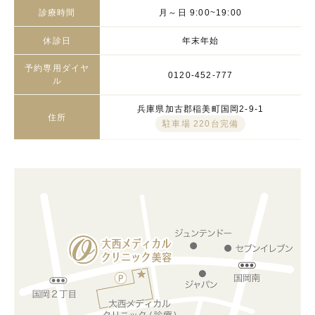
診療時間
月～日 9:00~19:00
休診日
年末年始
予約専用ダイヤ
0120-452-777
ル
兵庫県加古郡稲美町国岡2-9-1
住所
駐車場 220台完備