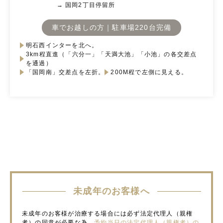
→ 国岡2丁目停留所
車でお越しの方｜駐車場220台完備
明石西インターを北へ。
3km程直進（「六分一」「天満大池」「小池」の各交差点
を通過）
「国岡南」交差点を左折。
200M程で左側に見える。
未成年のお客様へ
未成年のお客様が治療する場合には必ず法定代理人（親権
者）の同意が必要な為、
予約当日の法定代理人（親権者）の