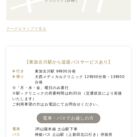
グーグルマップで見る
【東加古川駅から送迎バスサービスあり】
▶行き
東加古川駅 9時00分発
▶帰り
大西メディカルクリニック 12時00分発・13時00
分発
※「月・水・金」曜日のみ運行
※駅⇔クリニックの所要時間は約35分（交通状況により前後
いたします）
ご利用希望の方はお電話にてお問合せください。
電車・バスでお越しの方
電車
JR山陽本線 土山駅下車
バス
神姫バス 土山駅（上新田北口行き）停留所