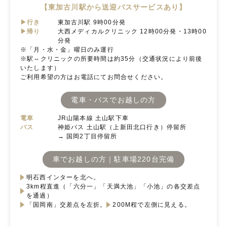
【東加古川駅から送迎バスサービスあり】
▶行き
東加古川駅 9時00分発
▶帰り
大西メディカルクリニック 12時00分発・13時00
分発
※「月・水・金」曜日のみ運行
※駅⇔クリニックの所要時間は約35分（交通状況により前後
いたします）
ご利用希望の方はお電話にてお問合せください。
電車・バスでお越しの方
電車
JR山陽本線 土山駅下車
バス
神姫バス 土山駅（上新田北口行き）停留所
→ 国岡2丁目停留所
車でお越しの方｜駐車場220台完備
明石西インターを北へ。
3km程直進（「六分一」「天満大池」「小池」の各交差点
を通過）
「国岡南」交差点を左折。
200M程で左側に見える。